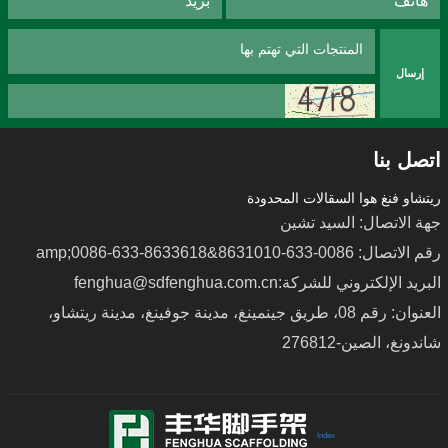
إرسال
اتصل بنا
ريتشاو فنغ هوا السقالات المحدودة
جهة الاتصال: السيد تشين
رقم الاتصال: 0086-633-8631010&amp;0086-633-8633618
البريد الإلكتروني للشركة:fenghua@sdfenghua.com.cn
قوالب صب من سبائك الألومنيوم
قوالب فولاذية خفيفة الوزن
العنوان: رقم 08، طريق جينمينغ، مدينة جوفينغ، مدينة ريتشاو،
شاندونغ، الصين-276812
Index