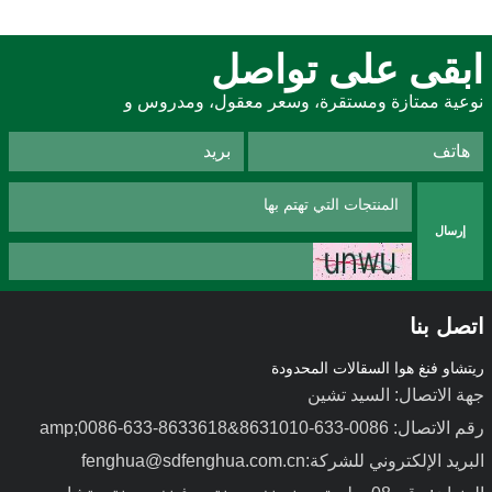
ابقى على تواصل
نوعية ممتازة ومستقرة، وسعر معقول، ومدروس و
إرسال
اتصل بنا
ريتشاو فنغ هوا السقالات المحدودة
جهة الاتصال: السيد تشين
رقم الاتصال: 0086-633-8631010&amp;0086-633-8633618
البريد الإلكتروني للشركة:fenghua@sdfenghua.com.cn
قوالب صب من سبائك الألومنيوم
قوالب فولاذية خفيفة الوزن