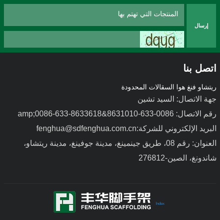
إرسال
اتصل بنا
ريتشاو فنغ هوا السقالات المحدودة
جهة الاتصال: السيد تشين
رقم الاتصال: 0086-633-8631010&amp;0086-633-8633618
البريد الإلكتروني للشركة:fenghua@sdfenghua.com.cn
قوالب صب من سبائك الألومنيوم
قوالب فولاذية خفيفة الوزن
العنوان: رقم 08، طريق جينمينغ، مدينة جوفينغ، مدينة ريتشاو،
شاندونغ، الصين-276812
Index