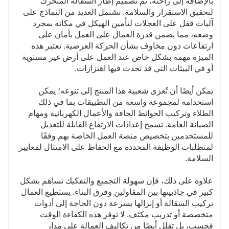
بالإضافة إلى راحته، تم تصميم إطار السقالة المتحرك
لتحقيق الاستقرار والسلامة. تشتمل العديد من النماذج على
آليات قفل على العجلات لتأمين الهيكل في مكانه بمجرد
وضعه، مما يضمن قدرة العمال على العمل بأمان على
ارتفاعات دون مخاوف بشأن الحركة العرضية. تعتبر هذه
الميزة مهمة بشكل خاص عند العمل على أرض غير مستوية
أو في البيئات التي قد تحدث فيها اهتزازات.
يمكن أيضًا أن تُعزى شعبية هذا المنتج إلى تنوعه؛ يمكن
استخدامه لمجموعة واسعة من التطبيقات بما في ذلك
الطلاء وتركيب الحوائط الجافة والأعمال الكهربائية ومهام
الصيانة العامة. تسمح إعدادات الارتفاع القابلة للتعديل
للمستخدمين بتخصيص منصة العمل الخاصة بهم وفقًا
لمتطلبات الوظيفة المحددة مع الحفاظ على الامتثال لمعايير
السلامة.
علاوة على ذلك، فإن سهولة التجميع والتفكيك تساهم بشكل
كبير في جاذبيتها بين المقاولين وفرق البناء. يستطيع العمال
تركيب السقالة أو إنزالها بسرعة دون الحاجة إلى أدوات
متخصصة أو تدريب مكثف. لا توفر هذه الكفاءة الوقت
فحسب، بل تقلل أيضًا من تكاليف العمالة على مدار