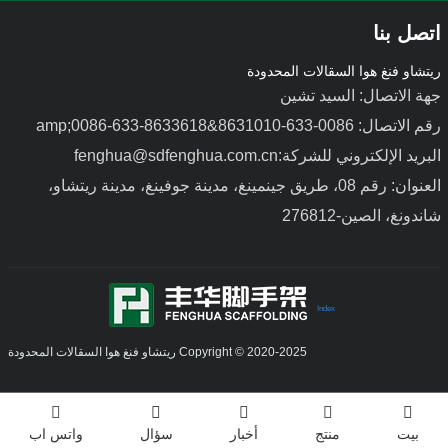
اتصل بنا
ريتشاو فنغ هوا السقالات المحدودة
جهة الاتصال: السيد تشين
رقم الاتصال: 0086-633-8631010&amp;0086-633-8633618
البريد الإلكتروني للشركة:fenghua@sdfenghua.com.cn
قوالب صب من سبائك الألومنيوم
قوالب فولاذية خفيفة الوزن
العنوان: رقم 08، طريق جينمينغ، مدينة جوفينغ، مدينة ريتشاو،
شاندونغ، الصين-276812
Index
Copyright © 2020-2025 ريتشاو فنغ هوا السقالات المحدودة
بيت
منتج
أخبار
سؤال
واتس اب