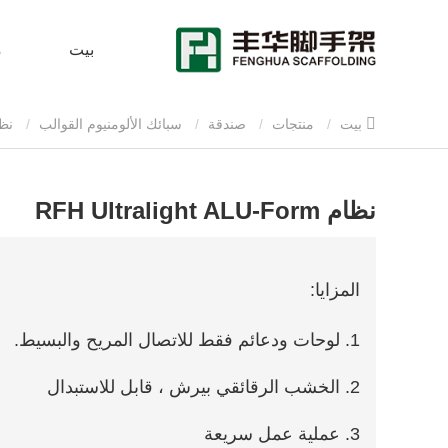
بيت
م
بيت
منتجات
صندقة
سبائك الألومنيوم القوالب
نظام RFH Ultralight alu-form
نظام RFH Ultralight ALU-Form
المزايا:
1. لوحات ودعائم فقط للاتصال المريح والبسيط.
2. الخشب الرقائقي بيرش ، قابل للاستبدال
3. عملية عمل سريعة