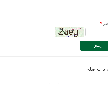
حقق
إرسال
 ذات صله