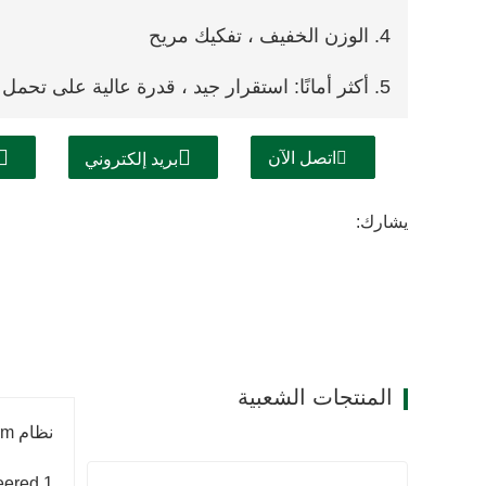
4. الوزن الخفيف ، تفكيك مريح
5. أكثر أمانًا: استقرار جيد ، قدرة عالية على تحمل
6. جودة صب الخرسانة جيدة ، حياة طويلة
اتصل الآن
بريد إلكتروني
7. أسرع: أكثر كفاءة ، يوفر الوقت والمال.
يشارك:
8. لوحات موحدة للمباني الهيكلية المختلفة
9. التصميم المحمول: لوحة الحجم القصوى 1800 × 1800 مم
المنتجات الشعبية
نظام Rizhao Fenghua Ultralight alu-form
1.Engineered للبيئات المتطرفة -30 درجة مئوية