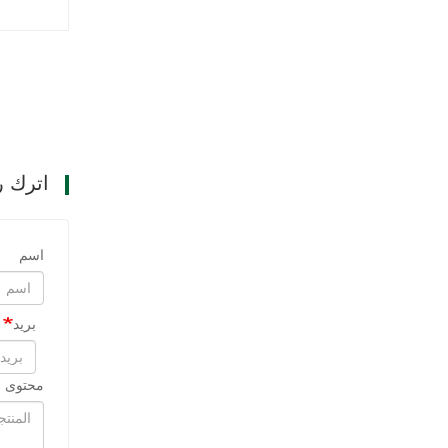
اترك ر
اسم
بريد
محتوى ا