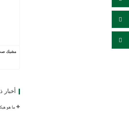
مشبك صب 
ات
أخبار 
ما هو هيكل الد