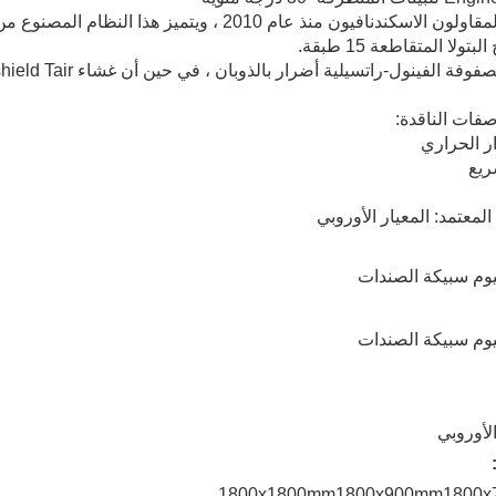
بتولا المتقاطعة 15 طبقة.
 الفينول-راتسيلية أضرار بالذوبان ، في حين أن غشاء Cryoshield Tair يمنع التصاق الجليد.
ر الحراري
ريع
الأوروبي
1800x1800mm
1800x900mm
1800