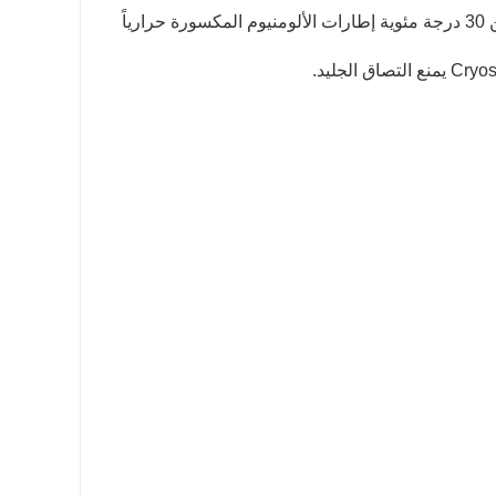
يثق به المقاولون الاسكندنافيون منذ عام 2010 ، ويتميز هذا النظام المصنوع من 30 درجة مئوية إطارات الألومنيوم المكسورة حرارياً